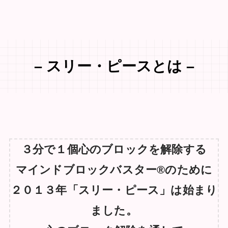
か？【栗山葉湖の
た【栗山葉湖の心が軽
【栗山葉湖の
Release&Change】
くなる３６５の言葉v...
Release&Change】
– スリー・ピースとは –
３分で１個心のブロックを解除する
マインドブロックバスター®︎のために
２０１３年「スリー・ピース」は始まり
ました。