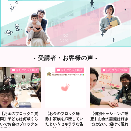
Scroll
- 受講者・お客様の声 -
読むブロック解除
読むブロック解除
読むブロック解除
【お金のブロックご質
【お金のブロック解
【個別セッションご感
問】子どもは何歳くら
除】家族を抑圧してい
想】お金の話題は好き
いでお金のブロックを
たというセキララな告
ではない、避けて通れ
意識するものでしょう
白を読んで安心しまし
るものなら通りたい