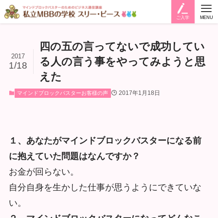
ご入学
MENU
四の五の言ってないで成功してい
2017
る人の言う事をやってみようと思
1/18
えた
2017年1月18日
マインドブロックバスターお客様の声
１、
あなたがマインドブロックバスターになる前
に抱えていた問題はな
んですか？
お金が回らない。
自分自身を生かした仕事が思うようにできていな
い。