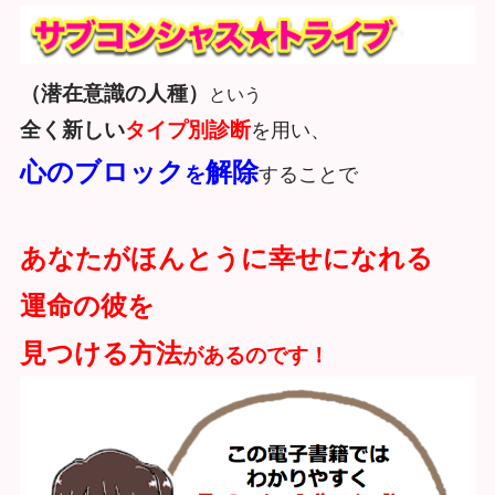
（潜在意識の人種）
という
全く新しい
タイプ別診断
を用い、
心のブロック
解除
を
することで
あなたがほんとうに幸せになれる
運命の彼を
見つける方法
があるのです！