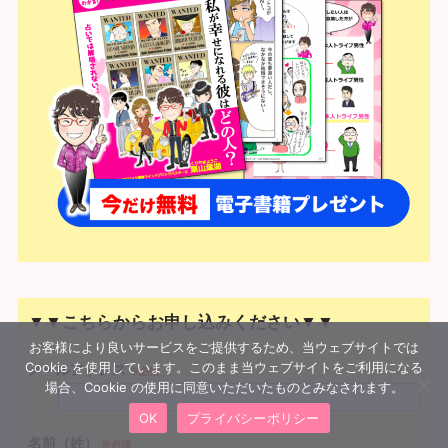
▼▼こちらからお申し込みください▼▼
お客様により良いサービスをご提供するため、当ウェブサイトでは
Cookie を使用しています。このまま当ウェブサイトをご利用になる
メールアドレス
※必須
場合、Cookie の使用に同意いただいたものとみなされます。
OK
プライバシーポリシー
名前（姓）
※必須