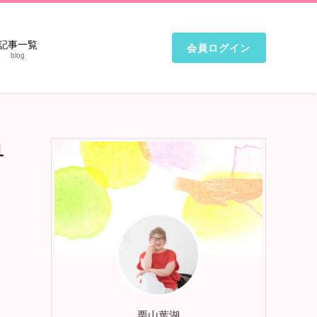
記事一覧
会員ログイン
blog
１
栗山葉湖