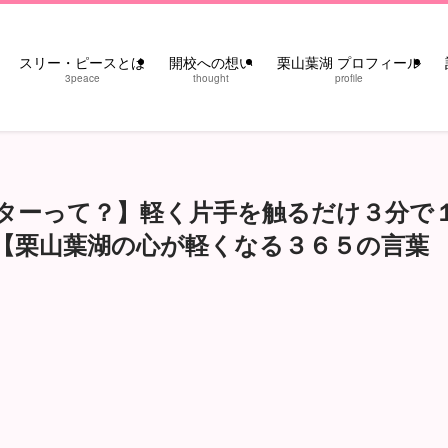
スリー・ピースとは
開校への想い
栗山葉湖 プロフィール
3peace
thought
profile
ターって？】軽く片手を触るだけ３分で
【栗山葉湖の心が軽くなる３６５の言葉