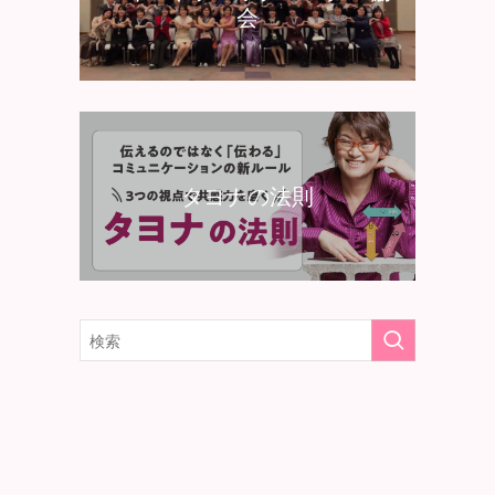
会
タヨナの法則