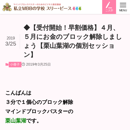
ご入学
MENU
◆【受付開始！早割価格】４月、
５月にお金のブロック解除しまし
2019
3/25
ょう【栗山葉湖の個別セッショ
ン】
2019年3月25日
小冊子
こんばんは
３分で１個心のブロック解除
マインドブロックバスターの
栗山葉湖
です。