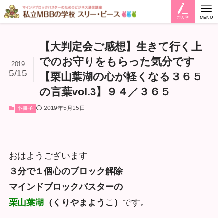
ご入学
MENU
【大判定会ご感想】生きて行く上
でのお守りをもらった気分です
2019
5/15
【栗山葉湖の心が軽くなる３６５
の言葉vol.3】９４／３６５
2019年5月15日
小冊子
おはようございます
３分で１個心のブロック解除
マインドブロックバスターの
栗山葉湖
（くりやまようこ）
です。