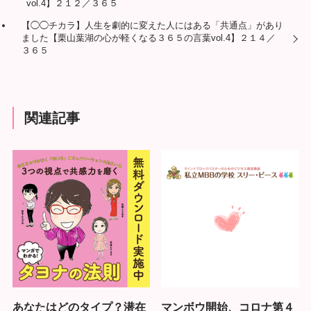
vol.4】２１２／３６５
【◯◯チカラ】人生を劇的に変えた人にはある「共通点」があり
ました【栗山葉湖の心が軽くなる３６５の言葉vol.4】２１４／
３６５
関連記事
あなたはどのタイプ？潜在
マンボウ開始、コロナ第４