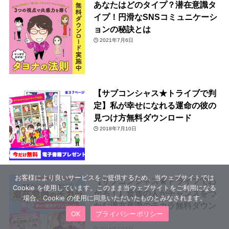
あなたはどのタイプ？潜在意識タ
イプ！円滑なSNSコミュニケーシ
ョンの秘訣とは
2021年7月6日
【サブコンシャス★トライブで判
定】私が幸せになれる運命の彼の
見つけ方無料ダウンロード
2018年7月10日
お客様により良いサービスをご提供するため、当ウェブサイトでは
【サブコンシャス★トライブでわ
Cookie を使用しています。このまま当ウェブサイトをご利用になる
かる！】普通の人がチャンスをつ
場合、Cookie の使用に同意いただいたものとみなされます。
かむ潜在意識のチカラ無料ダウン
OK
プライバシーポリシー
ロード
2018年4月8日