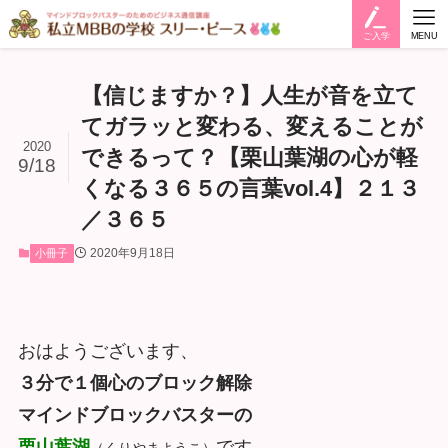
ご入学
MENU
【信じますか？】人生が音を立て
てガラッと変わる、変えることが
2020
できるって？【栗山葉湖の心が軽
9/18
くなる３６５の言葉vol.4】２１３
／３６５
2020年9月18日
小冊子
おはようございます、
３分で１個心のブロック解除
マインドブロックバスターの
栗山
葉湖
です。
（くりやまようこ）