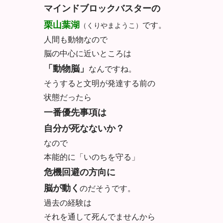
マインドブロックバスターの
栗山
葉湖
です。
（くりやまようこ）
人間も動物なので
脳の中心に近いところは
「動物脳」
なんですね。
そうすると文明が発達する前の
状態だったら
一番優先事項は
自分が死なないか？
なので
本能的に「いのちを守る」
危機回避の方向に
脳が動く
のだそうです。
過去の経験は
それを通して死んでませんから