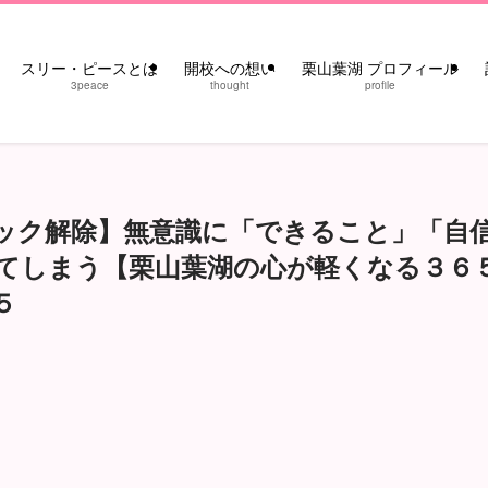
スリー・ピースとは
開校への想い
栗山葉湖 プロフィール
3peace
thought
profile
ック解除】無意識に「できること」「自
てしまう【栗山葉湖の心が軽くなる３６
５