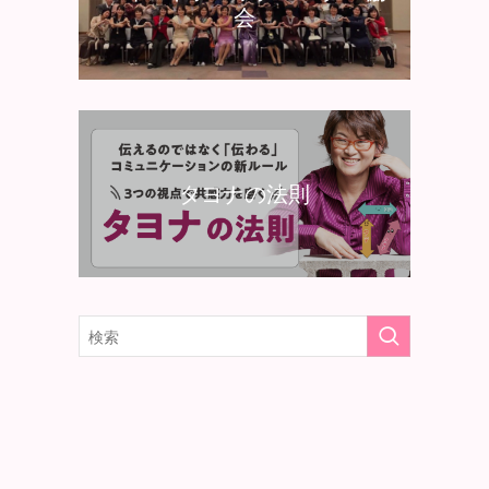
会
タヨナの法則