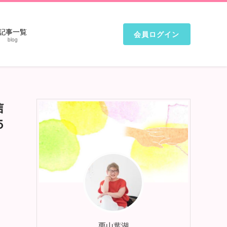
記事一覧
会員ログイン
blog
信
５
栗山葉湖