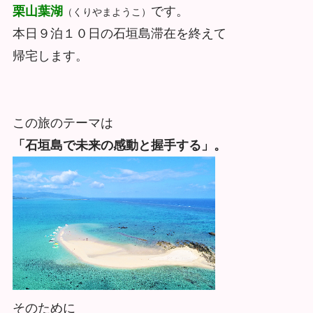
栗山
葉湖
です。
（くりやまようこ）
本日９泊１０日の石垣島滞在を終えて
帰宅します。
この旅のテーマは
「石垣島で未来の感動と握手する」。
そのために