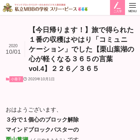
ご入学
MENU
【今日帰ります！】旅で得られた
１番の収穫はやはり「コミュニ
2020
ケーション」でした【栗山葉湖の
10/01
心が軽くなる３６５の言葉
vol.4】２２６／３６５
2020年10月1日
小冊子
おはようございます、
３分で１個心のブロック解除
マインドブロックバスターの
栗山
葉湖
です。
（くりやまようこ）