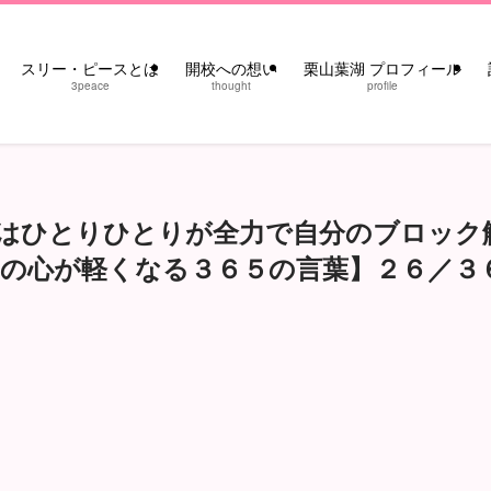
スリー・ピースとは
開校への想い
栗山葉湖 プロフィール
3peace
thought
profile
はひとりひとりが全力で自分のブロック
湖の心が軽くなる３６５の言葉】２６／３