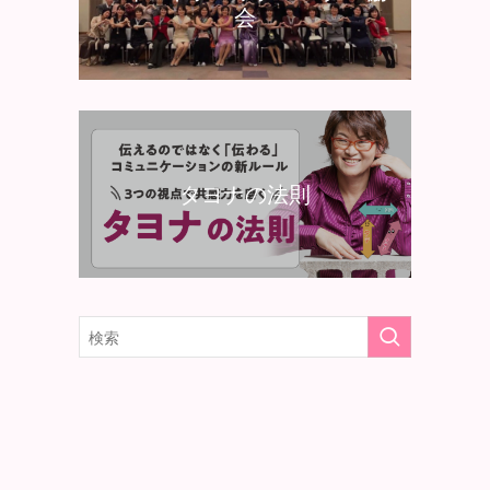
会
タヨナの法則