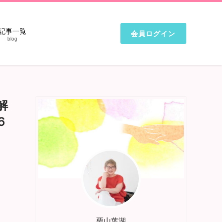
記事一覧
会員ログイン
blog
解
６
栗山葉湖