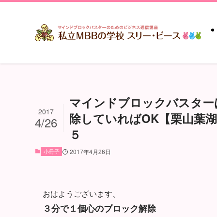
マインドブロックバスター
2017
除していればOK【栗山葉
4/26
５
小冊子
2017年4月26日
おはようございます、
３分で１個心のブロック解除