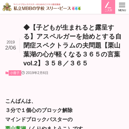
ご入学
MENU
◆【子どもが生まれると露呈す
る】アスペルガーを始めとする自
2019
閉症スペクトラムの夫問題【栗山
2/06
葉湖の心が軽くなる３６５の言葉
vol.2】３５８／３６５
2019年2月6日
小冊子
こんばんは、
３分で１個心のブロック解除
マインドブロックバスターの
栗山葉湖
（くりやまようこ）です。