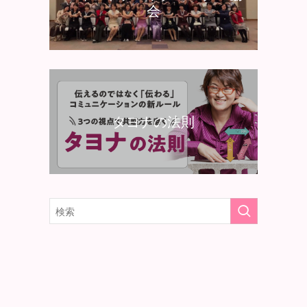
会
タヨナの法則