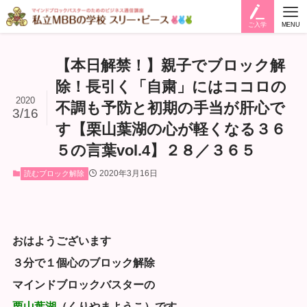
ご入学
MENU
【本日解禁！】親子でブロック解
除！長引く「自粛」にはココロの
2020
不調も予防と初期の手当が肝心で
3/16
す【栗山葉湖の心が軽くなる３６
５の言葉vol.4】２８／３６５
2020年3月16日
読むブロック解除
おはようございます
３分で１個心のブロック解除
マインドブロックバスターの
栗山葉湖
（くりやまようこ）です。