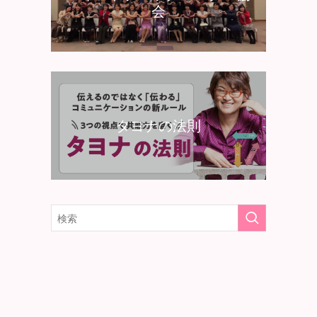
会
タヨナの法則