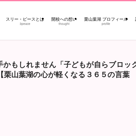
スリー・ピースとは
開校への想い
栗山葉湖 プロフィール
3peace
thought
profile
手かもしれません「子どもが自らブロッ
【栗山葉湖の心が軽くなる３６５の言葉