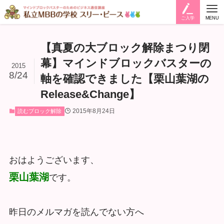
ご入学
MENU
【真夏の大ブロック解除まつり閉
幕】マインドブロックバスターの
2015
8/24
軸を確認できました【栗山葉湖の
Release&Change】
2015年8月24日
読むブロック解除
おはようございます、
栗山葉湖
です。
昨日のメルマガを読んでない方へ