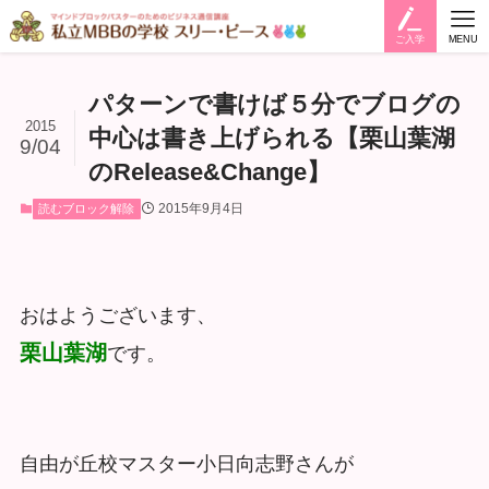
ご入学
MENU
パターンで書けば５分でブログの
2015
中心は書き上げられる【栗山葉湖
9/04
のRelease&Change】
2015年9月4日
読むブロック解除
おはようございます、
栗山葉湖
です。
自由が丘校マスター小日向志野さんが