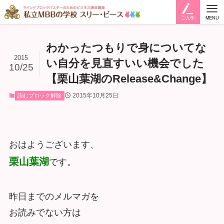
ご入学
MENU
わかったつもりで身についてな
2015
い自分を見直すいい機会でした
10/25
【栗山葉湖のRelease&Change】
2015年10月25日
読むブロック解除
おはようございます、
栗山葉湖
です。
昨日までのメルマガを
お読みでない方は