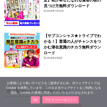
定】私が幸せになれる運命の彼の
見つけ方無料ダウンロード
2018年7月10日
【サブコンシャス★トライブでわ
かる！】普通の人がチャンスをつ
かむ潜在意識のチカラ無料ダウン
ロード
2018年4月8日
お客様により良いサービスをご提供するため、当ウェブサイトでは
Cookie を使用しています。このまま当ウェブサイトをご利用になる
栗山葉湖のメルマガ登録フォーム
場合、Cookie の使用に同意いただいたものとみなされます。
OK
プライバシーポリシー