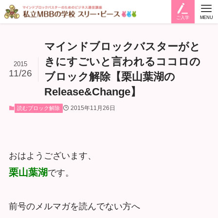
ご入学
MENU
マインドブロックバスターがと
きにすごいと言われるココロの
2015
11/26
ブロック解除【栗山葉湖の
Release&Change】
2015年11月26日
読むブロック解除
おはようございます、
栗山葉湖
です。
前号のメルマガを読んでない方へ