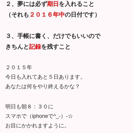
２、夢には必ず
期日
を入れること
（それも
２０１６年中
の日付です）
３、手帳に書く、だけでもいいので
きちんと
記録
を残すこと
２０１５年
今日も入れてあと５日あります。
あなたは何をやり終えるかな？
明日も朝８：３０に
スマホで（iphoneで^_-）-☆
お目にかかれますように。