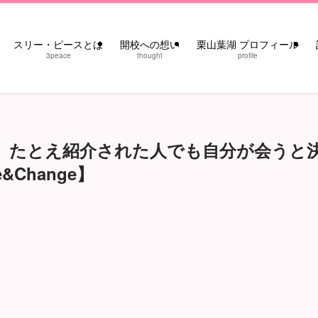
スリー・ピースとは
開校への想い
栗山葉湖 プロフィール
3peace
thought
profile
】たとえ紹介された人でも自分が会うと
&Change】