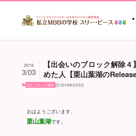
【出会いのブロック解除４
2016
3/03
めた人【栗山葉湖のRelease
読むブロック解除
2016年3月3日
おはようございます、
栗山葉湖
です。