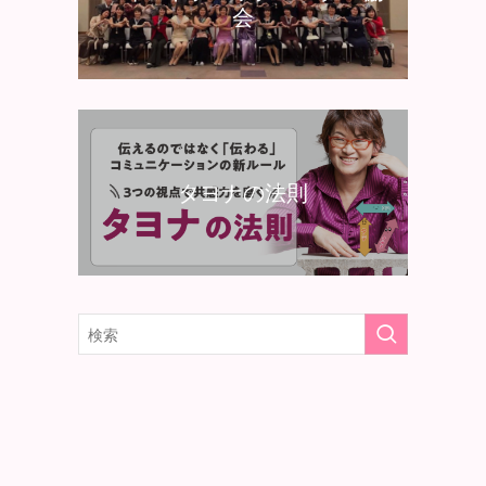
会
タヨナの法則