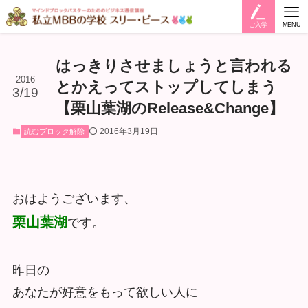
ご入学
MENU
はっきりさせましょうと言われる
2016
とかえってストップしてしまう
3/19
【栗山葉湖のRelease&Change】
2016年3月19日
読むブロック解除
おはようございます、
栗山葉湖
です。
昨日の
あなたが好意をもって欲しい人に