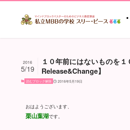
１０年前にはないものを１
2016
5/19
Release&Change】
読むブロック解除
2016年5月19日
おはようございます、
栗山葉湖
です。