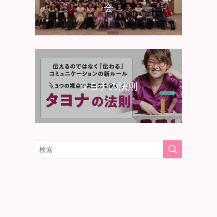
会
タヨナの法則