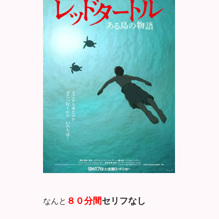
８０分間
セリフなし
なんと