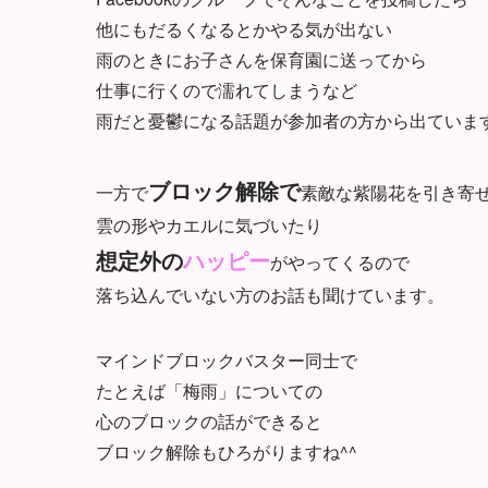
他にもだるくなるとかやる気が出ない
雨のときにお子さんを保育園に送ってから
仕事に行くので濡れてしまうなど
雨だと憂鬱になる話題が参加者の方から出ていま
ブロック解除で
一方で
素敵な紫陽花を引き寄
雲の形やカエルに気づいたり
想定外の
ハッピー
がやってくるので
落ち込んでいない方のお話も聞けています。
マインドブロックバスター同士で
たとえば「梅雨」についての
心のブロックの話ができると
ブロック解除もひろがりますね^^