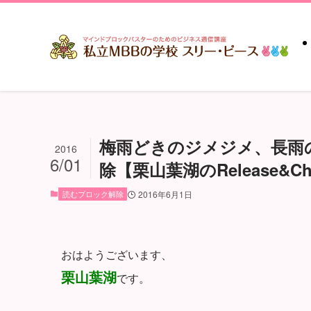
梅雨どきのジメジメ、長雨
2016
6/01
除【栗山葉湖のRelease&Ch
読むブロック解除
2016年6月1日
おはようございます、
栗山葉湖
です。