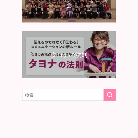
会
タヨナの法則