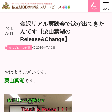
ご入学
MENU
金沢リアル実践会で涙が出てきた
2016
んです【栗山葉湖の
7/01
Release&Change】
2016年7月1日
読むブロック解除
おはようございます、
栗山葉湖
です。