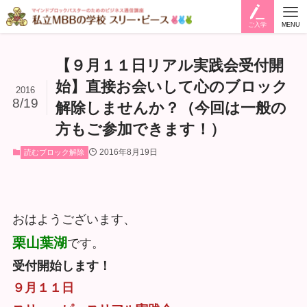
ご入学
MENU
【９月１１日リアル実践会受付開
始】直接お会いして心のブロック
2016
8/19
解除しませんか？（今回は一般の
方もご参加できます！）
2016年8月19日
読むブロック解除
おはようございます、
栗山葉湖
です。
受付開始します！
９月１１日