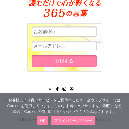
お客様により良いサービスをご提供するため、当ウェブサイトでは
団体概要
特定商取引法に基づく表記
プライバシーポリシー
Cookie を使用しています。このまま当ウェブサイトをご利用になる
利用規約
Q&A よくあるご質問
お問い合わせ
場合、Cookie の使用に同意いただいたものとみなされます。
©
MBBスリー・ピースビジネス通信講座 All Rights Reserved.
OK
プライバシーポリシー