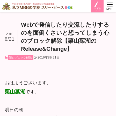
ご入学
MENU
Webで発信したり交流したりする
のを面倒くさいと想ってしまう心
2016
8/21
のブロック解除【栗山葉湖の
Release&Change】
2016年8月21日
読むブロック解除
おはようございます、
栗山葉湖
です。
明日の朝