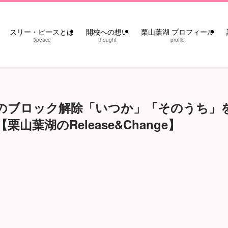
スリー・ピースとは
開校への想い
栗山葉湖 プロフィール
3peace
thought
profile
のブロック解除「いつか」「そのうち」
葉湖のRelease&Change】