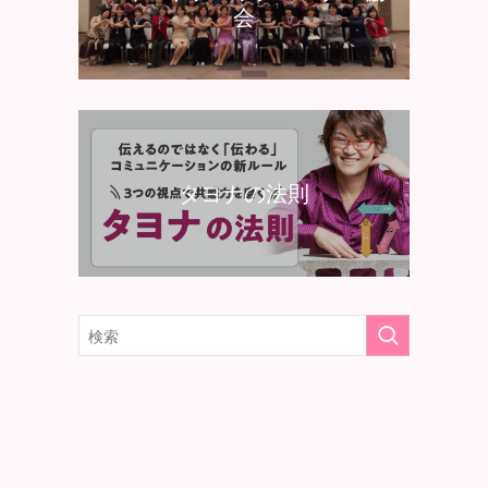
会
タヨナの法則