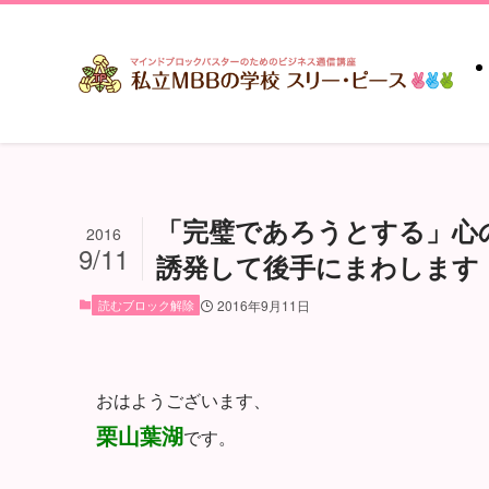
「完璧であろうとする」心
2016
9/11
誘発して後手にまわします【栗山
読むブロック解除
2016年9月11日
おはようございます、
栗山葉湖
です。