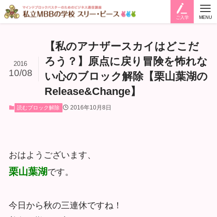
ご入学
MENU
【私のアナザースカイはどこだ
ろう？】原点に戻り冒険を怖れな
2016
10/08
い心のブロック解除【栗山葉湖の
Release&Change】
2016年10月8日
読むブロック解除
おはようございます、
栗山葉湖
です。
今日から秋の三連休ですね！