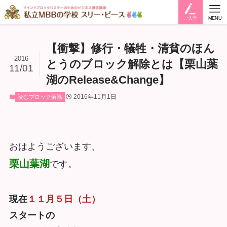
ご入学
MENU
【衝撃】修行・犠牲・清貧のほん
2016
とうのブロック解除とは【栗山葉
11/01
湖のRelease&Change】
2016年11月1日
読むブロック解除
おはようございます、
栗山葉湖
です。
現在
１１月５日（土）
スタートの