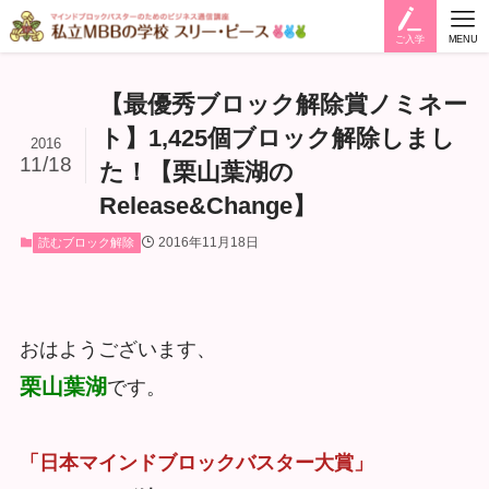
ご入学
MENU
【最優秀ブロック解除賞ノミネー
ト】1,425個ブロック解除しまし
2016
11/18
た！【栗山葉湖の
Release&Change】
2016年11月18日
読むブロック解除
おはようございます、
栗山葉湖
です。
「日本マインドブロックバスター大賞」