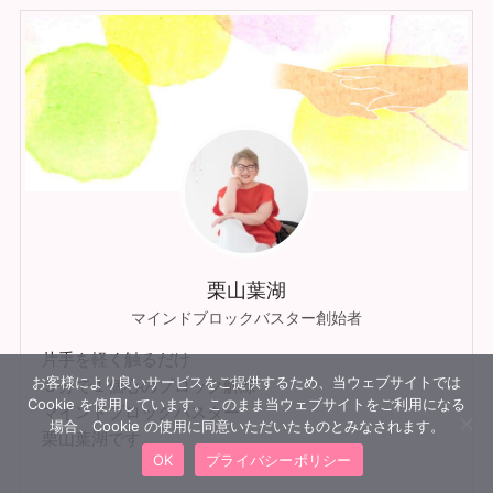
栗山葉湖
マインドブロックバスター創始者
片手を軽く触るだけ
お客様により良いサービスをご提供するため、当ウェブサイトでは
３分で１個心のブロック解除
Cookie を使用しています。このまま当ウェブサイトをご利用になる
マインドブロックバスター
場合、Cookie の使用に同意いただいたものとみなされます。
栗山葉湖です。
OK
プライバシーポリシー