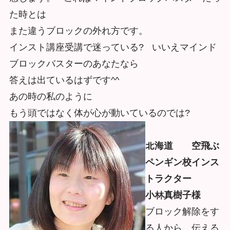
た時とは
また違うブロックの外れ⽅です。
インスト講座受講で迷っている? いいえマインド
ブロックバスターのあなたなら
答えは出ているはずです^^
あの時の私のように
もう頭ではなく体が心が動いているのでは?
北海道 空飛ぶ
ペンギン校インス
トラクター
⼩林真樹子様
ブロック解除をす
る⼈から、伝える