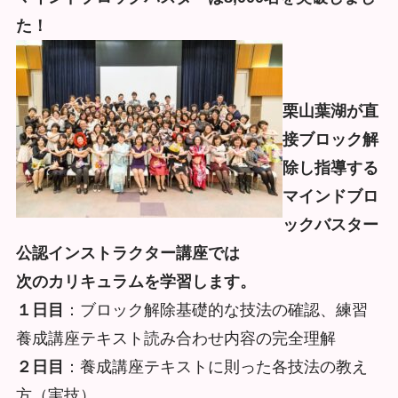
た！
栗山葉湖が直
接ブロック解
除し指導する
マインドブロ
ックバスター
公認インストラクター講座では
次のカリキュラムを学習します。
１日目
：ブロック解除基礎的な技法の確認、練習
養成講座テキスト読み合わせ内容の完全理解
２日目
：養成講座テキストに則った各技法の教え
方（実技）