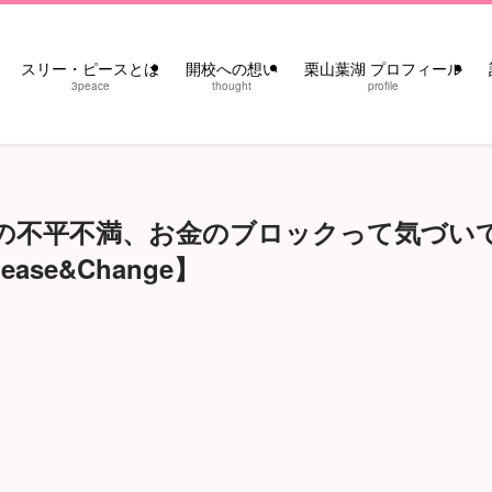
スリー・ピースとは
開校への想い
栗山葉湖 プロフィール
3peace
thought
profile
の不平不満、お金のブロックって気づい
se&Change】