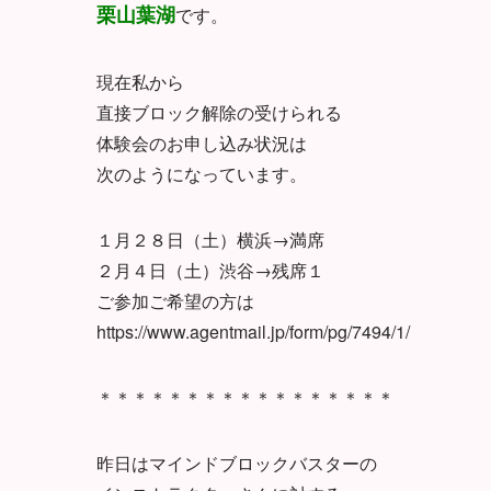
栗山葉湖
です。
現在私から
直接ブロック解除の受けられる
体験会のお申し込み状況は
次のようになっています。
１月２８日（土）横浜→満席
２月４日（土）渋谷→残席１
ご参加ご希望の方は
https://www.agentmail.jp/form/pg/7494/1/
＊＊＊＊＊＊＊＊＊＊＊＊＊＊＊＊＊
昨日はマインドブロックバスターの