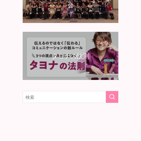
会
タヨナの法則