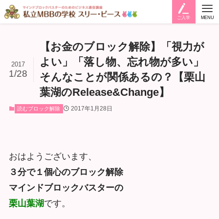
ご入学
MENU
【お金のブロック解除】「視力が
よい」「落し物、忘れ物が多い」
2017
1/28
そんなことが関係あるの？【栗山
葉湖のRelease&Change】
2017年1月28日
読むブロック解除
おはようございます、
３分で１個心のブロック解除
マインドブロックバスターの
栗山葉湖
です。