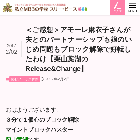
ご入学
MENU
＜ご感想＞アモーレ麻衣子さんが
夫とのパートナーシップも娘のい
2017
じめ問題もブロック解除で好転し
2/02
たわけ【栗山葉湖の
Release&Change】
2017年2月2日
読むブロック解除
おはようございます。
３分で１個心のブロック解除
マインドブロックバスター
栗山葉湖
です。