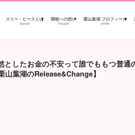
スリー・ピースとは
開校への想い
栗山葉湖 プロフィール
3peace
thought
profile
然としたお金の不安って誰でももつ普通
湖のRelease&Change】