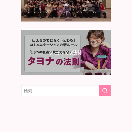
会
タヨナの法則