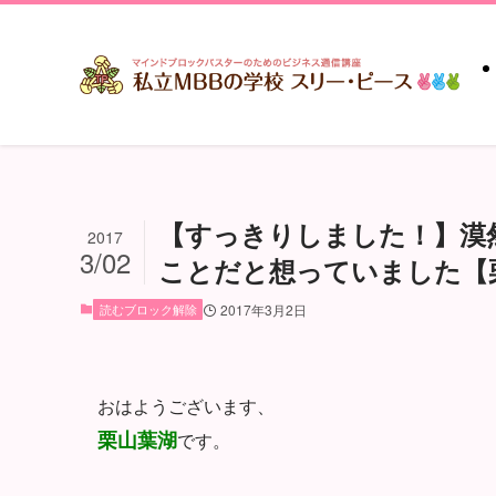
【すっきりしました！】漠
2017
3/02
ことだと想っていました【栗山葉
読むブロック解除
2017年3月2日
おはようございます、
栗山葉湖
です。