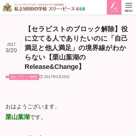
ご入学
MENU
【セラピストのブロック解除】役
に立てる人でありたいのに「自己
2017
満足と他人満足」の境界線がわか
3/20
らない【栗山葉湖の
Release&Change】
2017年3月20日
読むブロック解除
おはようございます、
栗山葉湖
です。