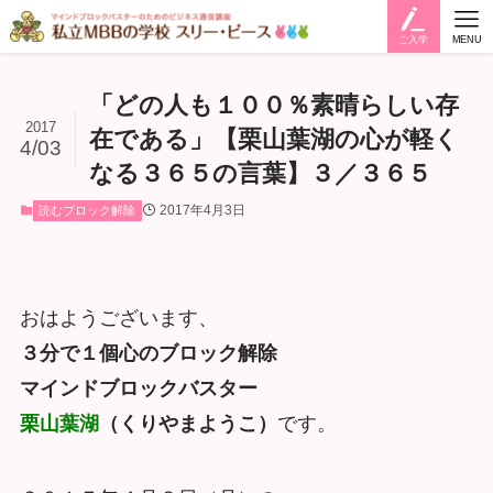
ご入学
MENU
「どの人も１００％素晴らしい存
2017
在である」【栗山葉湖の心が軽く
4/03
なる３６５の言葉】３／３６５
2017年4月3日
読むブロック解除
おはようございます、
３分で１個心のブロック解除
マインドブロックバスター
栗山葉湖
（くりやまようこ）
です。