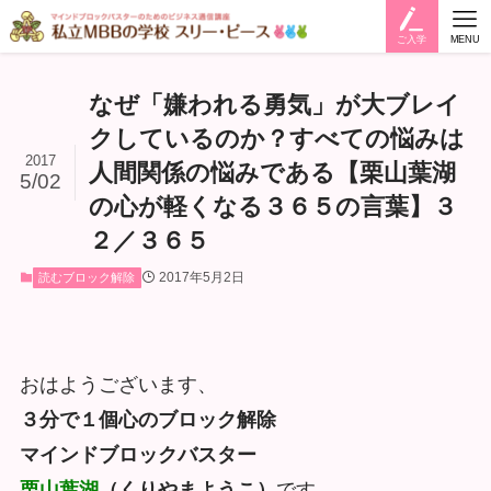
ご入学
MENU
なぜ「嫌われる勇気」が大ブレイ
クしているのか？すべての悩みは
2017
人間関係の悩みである【栗山葉湖
5/02
の心が軽くなる３６５の言葉】３
２／３６５
2017年5月2日
読むブロック解除
おはようございます、
３分で１個心のブロック解除
マインドブロックバスター
栗山葉湖
（くりやまようこ）
です。