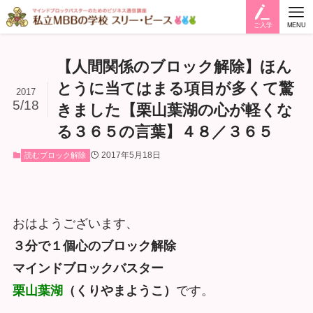
ご入学
MENU
【人間関係のブロック解除】ほん
とうに当てはまる項目が多くて驚
2017
5/18
きました【栗山葉湖の心が軽くな
る３６５の言葉】４８／３６５
2017年5月18日
読むブロック解除
おはようございます、
３分で１個心のブロック解除
マインドブロックバスター
栗山葉湖
（くりやまようこ）
です。