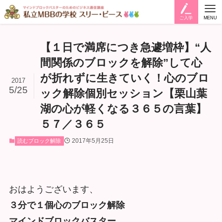
ご入学
MENU
【１日で満席につき急遽増枠】“人
間関係のブロックを解除”して心
が折れずに生きていく！心のブロ
2017
5/25
ック解除個別セッション【栗山葉
湖の心が軽くなる３６５の言葉】
５７／３６５
2017年5月25日
読むブロック解除
おはようございます、
３分で１個心のブロック解除
マインドブロックバスター