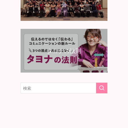
会
タヨナの法則