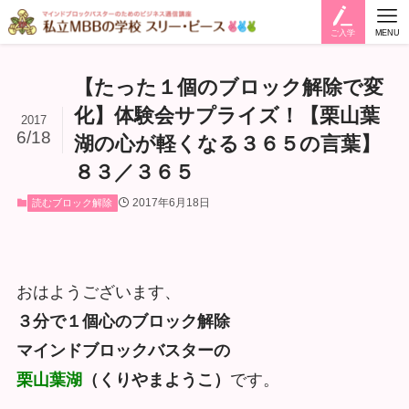
ご入学
MENU
【たった１個のブロック解除で変
化】体験会サプライズ！【栗山葉
2017
6/18
湖の心が軽くなる３６５の言葉】
８３／３６５
2017年6月18日
読むブロック解除
おはようございます、
３分で１個心のブロック解除
マインドブロックバスターの
栗山葉湖
（くりやまようこ）
です。