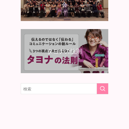
会
タヨナの法則