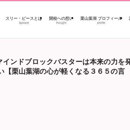
スリー・ピースとは
開校への想い
栗山葉湖 プロフィール
3peace
thought
profile
マインドブロックバスターは本来の力を
い【栗山葉湖の心が軽くなる３６５の言