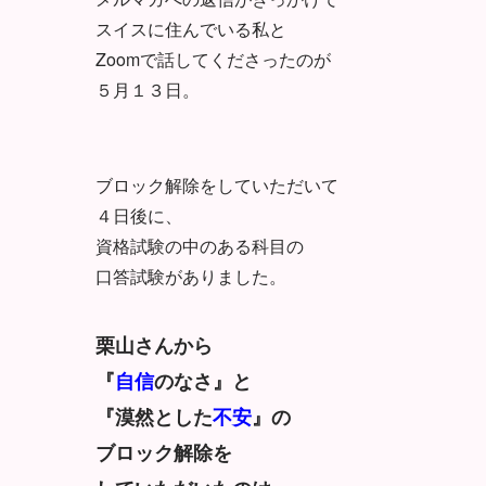
スイスに住んでいる私と
Z
oomで話してくださったのが
５月１３日。
ブロック解除をしていただいて
４日後に、
資格試験の中の
ある科目の
口答試験がありました。
栗山さんから
『
自信
のなさ』と
『漠然とした
不安
』の
ブロ
ック解除を