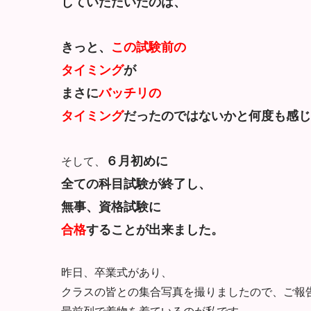
していただいたのは、
きっと、
この試験前の
タイミング
が
まさに
バッチリの
タイ
ミング
だった
のではないかと何度も感じ
６月初めに
そして、
全ての科目試験が終了し、
無事、資格
試験に
合格
することが出来ました。
昨日、卒業式があり、
クラスの皆との集合写真を撮りまし
たので、ご報
最前列で着物を着ているのが私です。