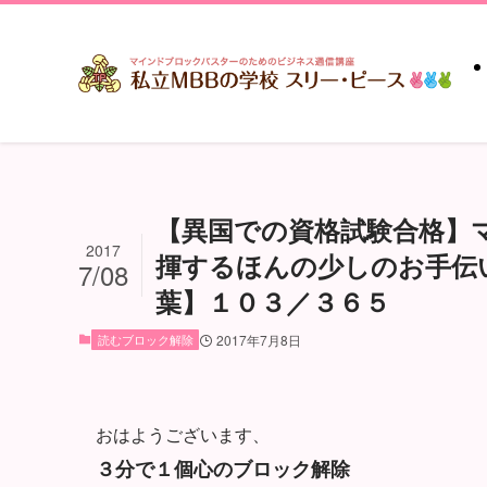
【異国での資格試験合格】
2017
揮するほんの少しのお手伝
7/08
葉】１０３／３６５
読むブロック解除
2017年7月8日
おはようございます、
３分で１個心のブロック解除