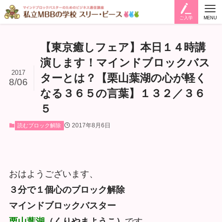
ご入学
MENU
【東京癒しフェア】本日１４時講
演します！マインドブロックバス
2017
ターとは？【栗山葉湖の心が軽く
8/06
なる３６５の言葉】１３２／３６
５
2017年8月6日
読むブロック解除
おはようございます、
３分で１個心のブロック解除
マインドブロックバスター
栗山葉湖
（くりやまようこ）
です。