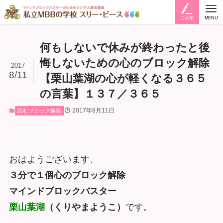
ご入学
MENU
何もしないで休みが終わったと後
悔しないための心のブロック解除
2017
8/11
【栗山葉湖の心が軽くなる３６５
の言葉】１３７／３６５
2017年8月11日
読むブロック解除
おはようございます、
３分で１個心のブロック解除
マインドブロックバスター
栗山葉湖
（くりやまようこ）
です。