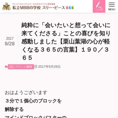
ご入学
MENU
純粋に「会いたいと想って会いに
来てくださる」ことの喜びを知り
2017
感動しました【栗山葉湖の心が軽
9/28
くなる３６５の言葉】１９０／３
６５
2017年9月28日
読むブロック解除
おはようございます
３分で１個心のブロックを
解除する
マインドブロックバスターの