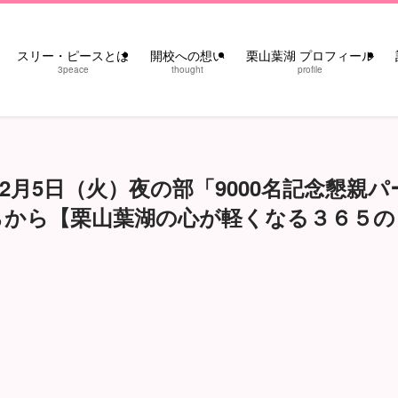
スリー・ピースとは
開校への想い
栗山葉湖 プロフィール
3peace
thought
profile
12月5日（火）夜の部「9000名記念懇親パ
らから【栗山葉湖の心が軽くなる３６５の