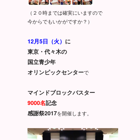
（２０時までは確実にいますので
今からでもいかがですか？）
12月5日（火）
に
東京・代々木の
国立青少年
オリンピックセンター
で
マインドブロックバスター
9000名
記念
感謝祭2017
を開催します。