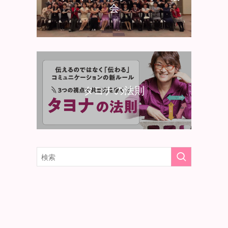
会
タヨナの法則