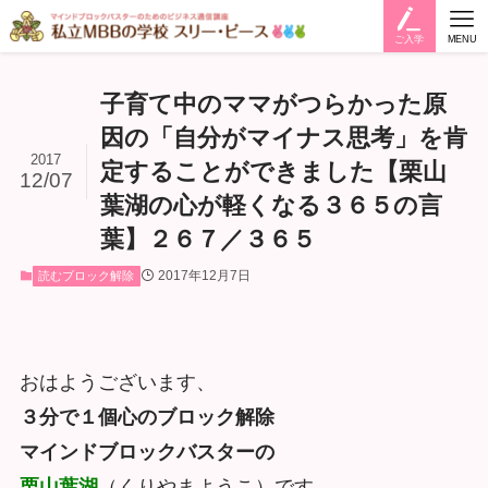
ご入学
MENU
子育て中のママがつらかった原
因の「自分がマイナス思考」を肯
2017
定することができました【栗山
12/07
葉湖の心が軽くなる３６５の言
葉】２６７／３６５
2017年12月7日
読むブロック解除
おはようございます、
３分で１個心のブロック解除
マインドブロックバスターの
栗山葉湖
（くりやまようこ）です。