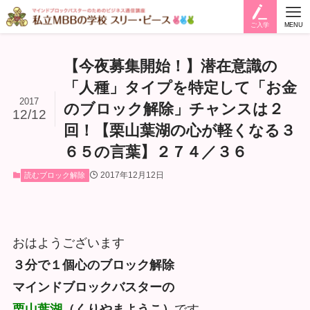
ご入学
MENU
【今夜募集開始！】潜在意識の
「人種」タイプを特定して「お金
2017
のブロック解除」チャンスは２
12/12
回！【栗山葉湖の心が軽くなる３
６５の言葉】２７４／３６
2017年12月12日
読むブロック解除
おはようございます
３分で１個心のブロック解除
マインドブロックバスターの
栗山葉湖
（くりやまようこ）
です。